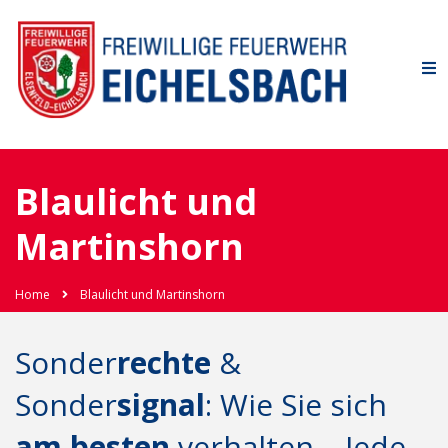
Blaulicht und
Martinshorn
Home
Blaulicht und Martinshorn
Sonder
rechte
&
Sonder
signal
: Wie Sie sich
am besten
verhalten – Jede