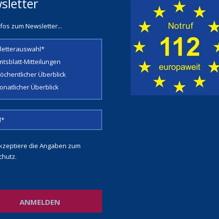
sletter
fos zum Newsletter...
letterauswahl*
mtsblatt-Mitteilungen
öchentlicher Überblick
onatlicher Überblick
kzeptiere die Angaben zum
chutz
.