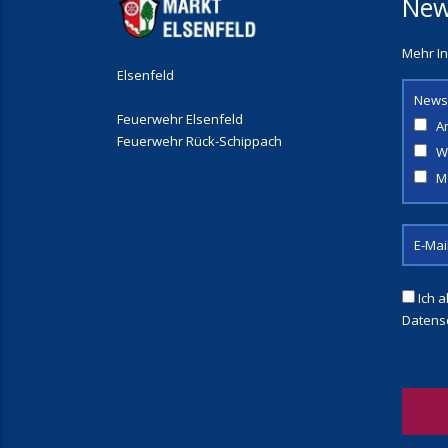
New
Mehr In
Elsenfeld
News
Feuerwehr Elsenfeld
A
Feuerwehr Rück-Schippach
W
M
Ich a
Datens