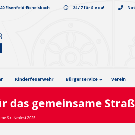
820 Elsenfeld-Eichelsbach
24 / 7 für Sie da!
Not
hr
Kinderfeuerwehr
Bürgerservice
Verein
ür das gemeinsame Straß
ame Straßenfest 2025