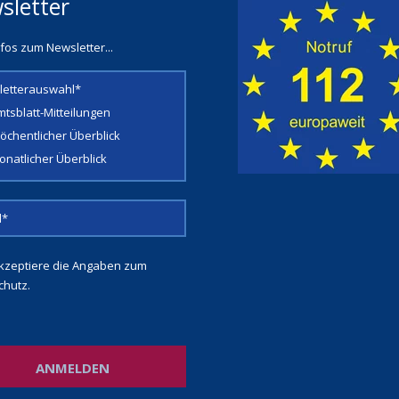
sletter
fos zum Newsletter...
letterauswahl*
mtsblatt-Mitteilungen
öchentlicher Überblick
onatlicher Überblick
kzeptiere die Angaben zum
chutz
.