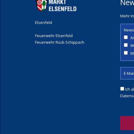
New
Mehr In
Elsenfeld
News
Feuerwehr Elsenfeld
A
Feuerwehr Rück-Schippach
W
M
Ich a
Datens