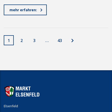
mehr erfahren:
1
2
3
…
43
Elsenfeld