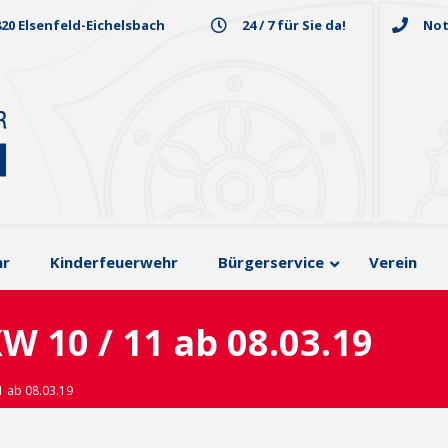
820 Elsenfeld-Eichelsbach
24 / 7 für Sie da!
Not
hr
Kinderfeuerwehr
Bürgerservice
Verein
W 10 / 11 ab 08.03.19
1 ab 08.03.19