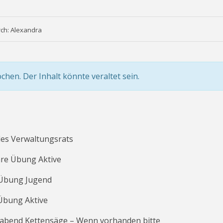
rch: Alexandra
ochen. Der Inhalt könnte veraltet sein.
 des Verwaltungsrats
äre Übung Aktive
e Übung Jugend
 Übung Aktive
sabend Kettensäge –
Wenn vorhanden bitte