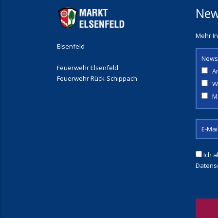
New
Mehr In
Elsenfeld
News
Feuerwehr Elsenfeld
A
Feuerwehr Rück-Schippach
W
M
Ich a
Datens