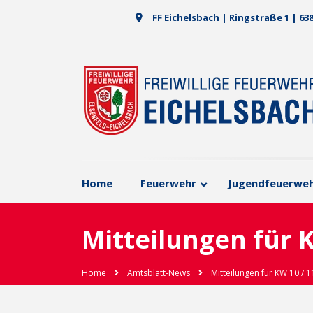
FF Eichelsbach | Ringstraße 1 | 63
Home
Feuerwehr
Jugendfeuerwe
Mitteilungen für K
Home
Amtsblatt-News
Mitteilungen für KW 10 / 1