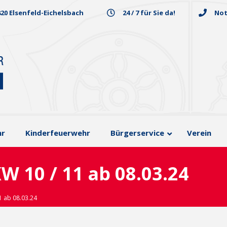
820 Elsenfeld-Eichelsbach
24 / 7 für Sie da!
Not
hr
Kinderfeuerwehr
Bürgerservice
Verein
W 10 / 11 ab 08.03.24
1 ab 08.03.24