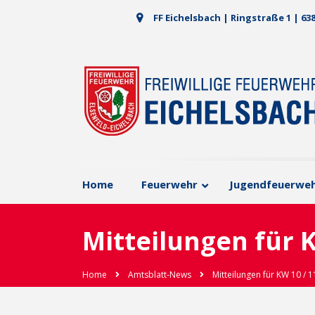
FF Eichelsbach | Ringstraße 1 | 63
Home
Feuerwehr
Jugendfeuerwe
Mitteilungen für K
Home
Amtsblatt-News
Mitteilungen für KW 10 / 1