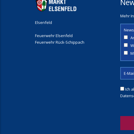
New
Mehr In
Elsenfeld
News
Feuerwehr Elsenfeld
A
Feuerwehr Rück-Schippach
W
M
Ich a
Datens