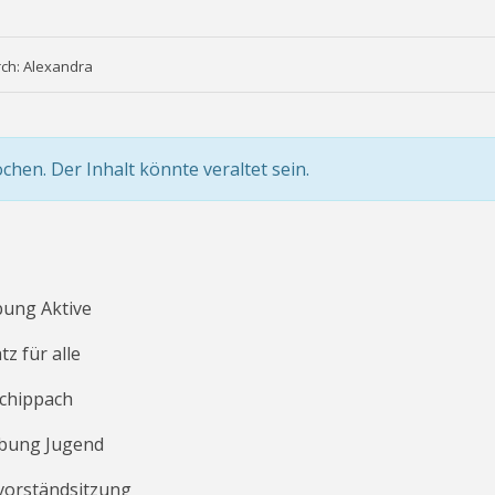
rch: Alexandra
ochen. Der Inhalt könnte veraltet sein.
bung Aktive
z für alle
Schippach
Übung Jugend
svorständsitzung