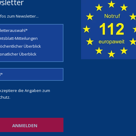
sletter
fos zum Newsletter...
letterauswahl*
mtsblatt-Mitteilungen
öchentlicher Überblick
onatlicher Überblick
kzeptiere die Angaben zum
chutz
.