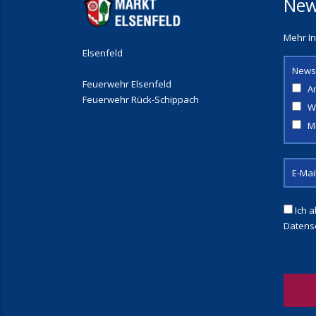
New
Mehr In
Elsenfeld
News
Feuerwehr Elsenfeld
A
Feuerwehr Rück-Schippach
W
M
Ich a
Datens