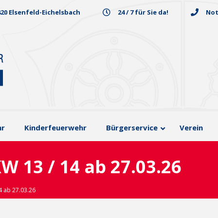
820 Elsenfeld-Eichelsbach
24 / 7 für Sie da!
Not
hr
Kinderfeuerwehr
Bürgerservice
Verein
W 13 / 14 ab 27.03.26
4 ab 27.03.26