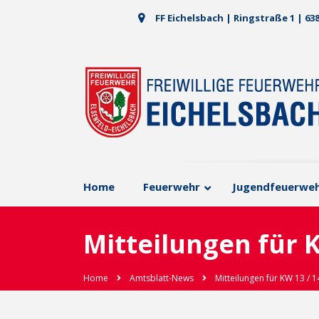
FF Eichelsbach | Ringstraße 1 | 63
Home
Feuerwehr
Jugendfeuerwe
Mitteilungen für K
Home
Amtsblatt-News
Mitteilungen für KW 13 / 1