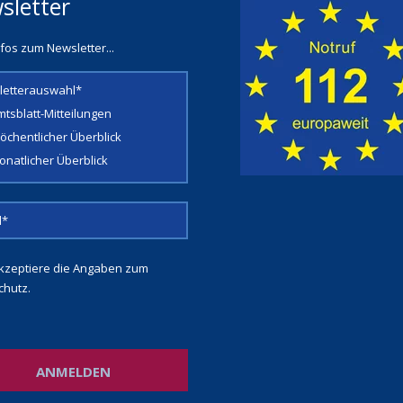
sletter
fos zum Newsletter...
letterauswahl*
mtsblatt-Mitteilungen
öchentlicher Überblick
onatlicher Überblick
kzeptiere die Angaben zum
chutz
.