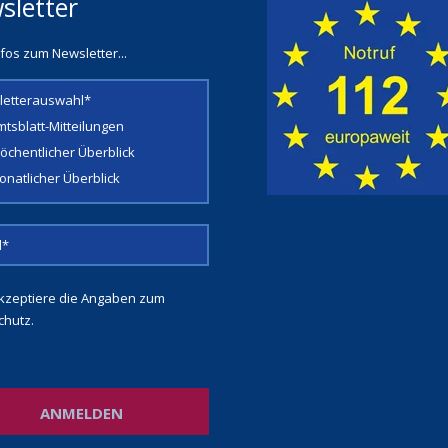
sletter
fos zum Newsletter...
letterauswahl*
mtsblatt-Mitteilungen
öchentlicher Überblick
onatlicher Überblick
kzeptiere die Angaben zum
chutz
.