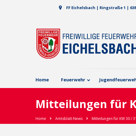
FF Eichelsbach | Ringstraße 1 | 63
Home
Feuerwehr
Jugendfeuerwe
Mitteilungen für K
Home
Amtsblatt-News
Mitteilungen für KW 30 / 3