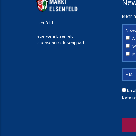
New
Mehr In
Elsenfeld
News
Feuerwehr Elsenfeld
A
Feuerwehr Rück-Schippach
W
M
Ich a
Datens