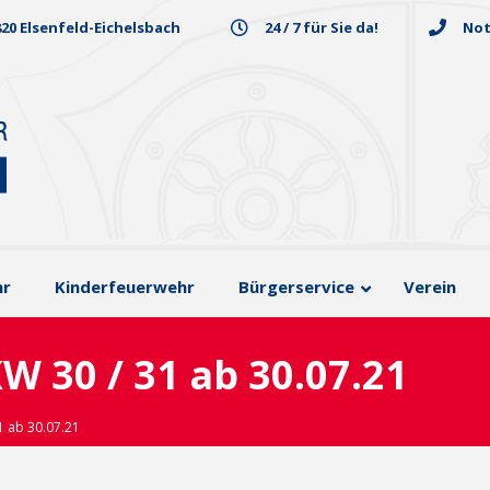
820 Elsenfeld-Eichelsbach
24 / 7 für Sie da!
Not
hr
Kinderfeuerwehr
Bürgerservice
Verein
W 30 / 31 ab 30.07.21
1 ab 30.07.21