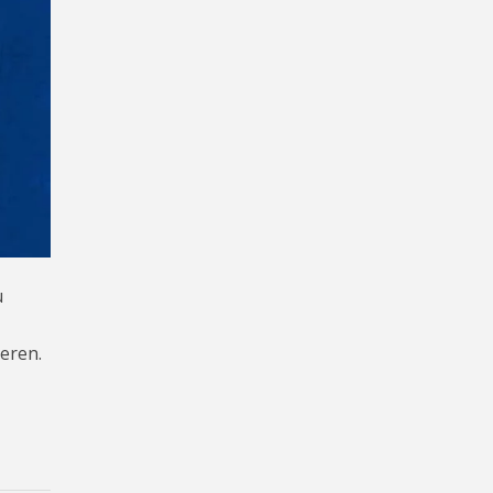
u
eren.