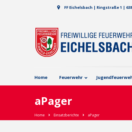
FF Eichelsbach | Ringstraße 1 | 63
Home
Feuerwehr
Jugendfeuerwe
aPager
Home
Einsatzberichte
aPager