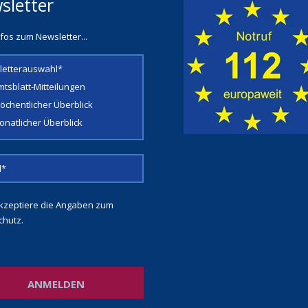
sletter
fos zum Newsletter...
letterauswahl*
mtsblatt-Mitteilungen
öchentlicher Überblick
onatlicher Überblick
kzeptiere die Angaben zum
chutz
.