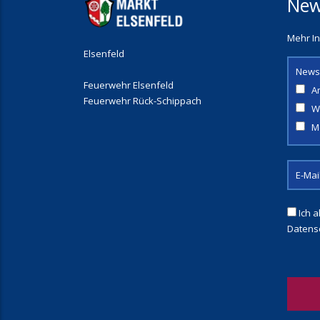
New
Mehr In
Elsenfeld
News
Feuerwehr Elsenfeld
A
Feuerwehr Rück-Schippach
W
M
Ich a
Datens