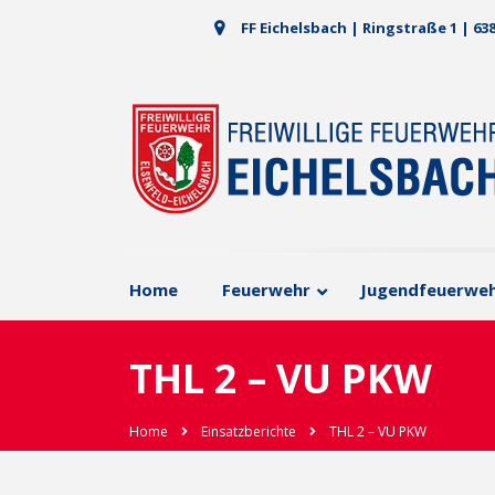
FF Eichelsbach | Ringstraße 1 | 63
Home
Feuerwehr
Jugendfeuerwe
THL 2 – VU PKW
Home
Einsatzberichte
THL 2 – VU PKW