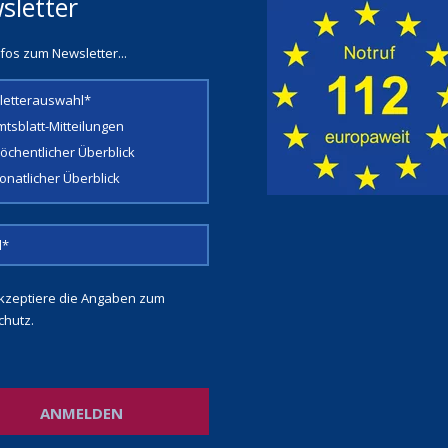
sletter
fos zum Newsletter...
letterauswahl*
mtsblatt-Mitteilungen
öchentlicher Überblick
onatlicher Überblick
kzeptiere die Angaben zum
chutz
.