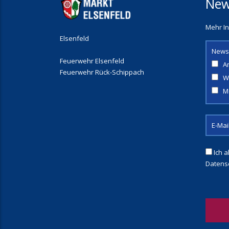
New
Mehr In
Elsenfeld
News
Feuerwehr Elsenfeld
A
Feuerwehr Rück-Schippach
W
M
Ich a
Datens