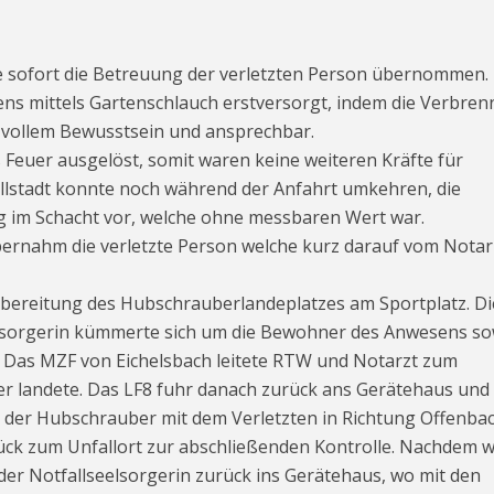
e sofort die Betreuung der verletzten Person übernommen.
ens mittels Gartenschlauch erstversorgt, indem die Verbre
i vollem Bewusstsein und ansprechbar.
 Feuer ausgelöst, somit waren keine weiteren Kräfte für
allstadt konnte noch während der Anfahrt umkehren, die
 im Schacht vor, welche ohne messbaren Wert war.
rnahm die verletzte Person welche kurz darauf vom Notar
orbereitung des Hubschrauberlandeplatzes am Sportplatz. Di
elsorgerin kümmerte sich um die Bewohner des Anwesens so
. Das MZF von Eichelsbach leitete RTW und Notarzt zum
er landete. Das LF8 fuhr danach zurück ans Gerätehaus und
der Hubschrauber mit dem Verletzten in Richtung Offenba
ck zum Unfallort zur abschließenden Kontrolle. Nachdem w
der Notfallseelsorgerin zurück ins Gerätehaus, wo mit den