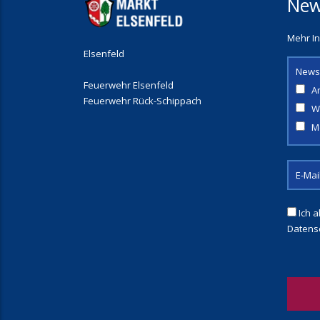
New
Mehr In
Elsenfeld
News
Feuerwehr Elsenfeld
A
Feuerwehr Rück-Schippach
W
M
Ich a
Datens