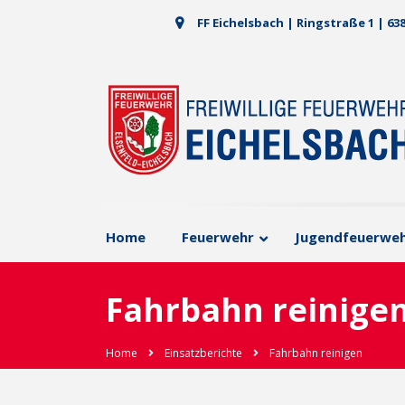
FF Eichelsbach | Ringstraße 1 | 63
Home
Feuerwehr
Jugendfeuerwe
Fahrbahn reinige
Home
Einsatzberichte
Fahrbahn reinigen