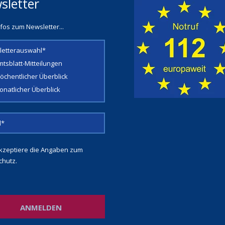
sletter
fos zum Newsletter...
letterauswahl*
mtsblatt-Mitteilungen
öchentlicher Überblick
onatlicher Überblick
kzeptiere die Angaben zum
chutz
.