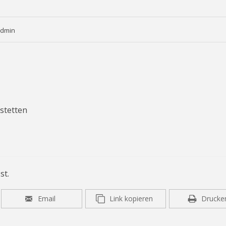
admin
stetten
st.
Email
Link kopieren
Drucke