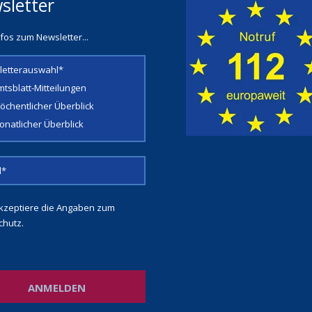
sletter
fos zum Newsletter...
letterauswahl*
mtsblatt-Mitteilungen
öchentlicher Überblick
onatlicher Überblick
kzeptiere die Angaben zum
chutz
.