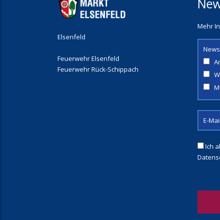
New
Mehr In
Elsenfeld
News
Feuerwehr Elsenfeld
A
Feuerwehr Rück-Schippach
W
M
Ich a
Datens