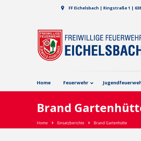
FF Eichelsbach | Ringstraße 1 | 63
Home
Feuerwehr
Jugendfeuerwe
Brand Gartenhütt
Home
Einsatzberichte
Brand Gartenhütte