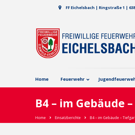
FF Eichelsbach | Ringstraße 1 | 63
Home
Feuerwehr
Jugendfeuerwe
B4 – im Gebäude –
Home
Einsatzberichte
B4 – im Gebäude – Tiefga