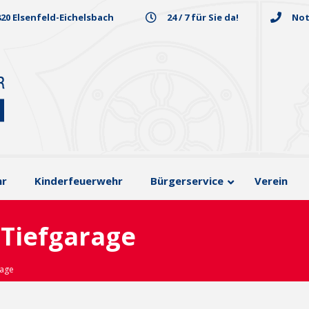
820 Elsenfeld-Eichelsbach
24 / 7 für Sie da!
Not
hr
Kinderfeuerwehr
Bürgerservice
Verein
 Tiefgarage
rage