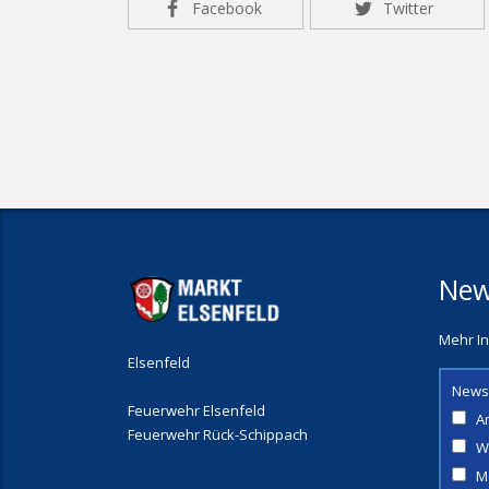
Facebook
Twitter
New
Mehr In
Elsenfeld
News
Feuerwehr Elsenfeld
A
Feuerwehr Rück-Schippach
W
M