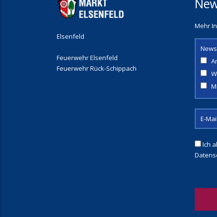
New
Mehr In
Elsenfeld
News
Feuerwehr Elsenfeld
A
Feuerwehr Rück-Schippach
W
M
Ich a
Datens