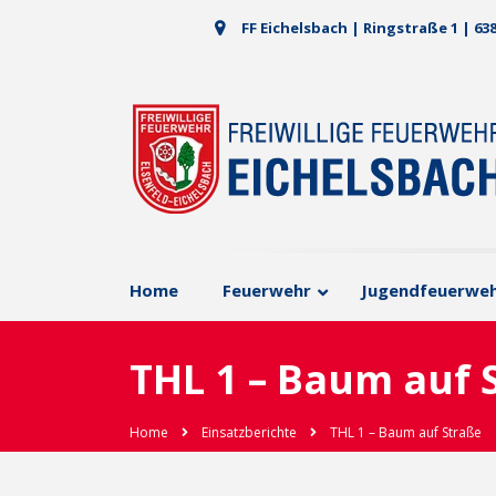
FF Eichelsbach | Ringstraße 1 | 63
Home
Feuerwehr
Jugendfeuerwe
THL 1 – Baum auf 
Home
Einsatzberichte
THL 1 – Baum auf Straße