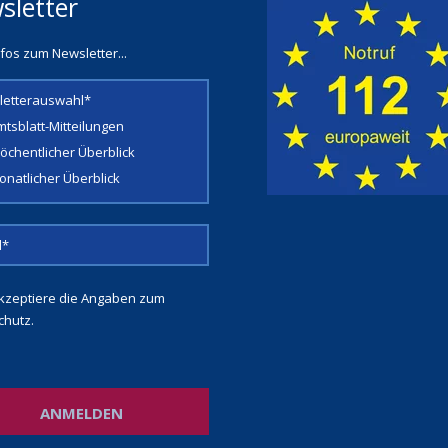
sletter
fos zum Newsletter...
letterauswahl*
mtsblatt-Mitteilungen
öchentlicher Überblick
onatlicher Überblick
kzeptiere die Angaben zum
chutz
.