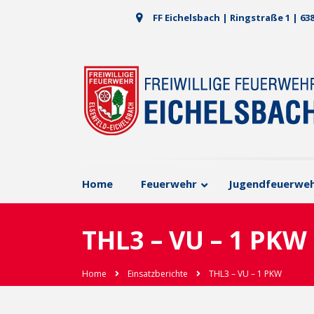
FF Eichelsbach | Ringstraße 1 | 63
Home
Feuerwehr
Jugendfeuerwe
THL3 – VU – 1 PKW
Home
Einsatzberichte
THL3 – VU – 1 PKW