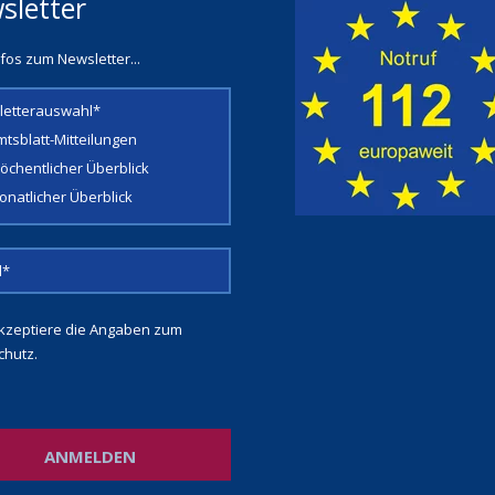
sletter
fos zum Newsletter...
letterauswahl*
mtsblatt-Mitteilungen
öchentlicher Überblick
onatlicher Überblick
kzeptiere die Angaben zum
chutz
.