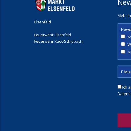
New
Mehr In
Elsenfeld
News
Feuerwehr Elsenfeld
A
Feuerwehr Rück-Schippach
W
M
Ich a
Datens