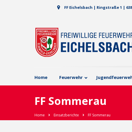
FF Eichelsbach | Ringstraße 1 | 63
Home
Feuerwehr
Jugendfeuerwe
FF Sommerau
Home
Einsatzberichte
FF Sommerau