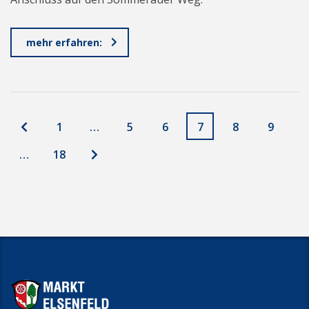
mehr erfahren:
1
…
5
6
7
8
9
…
18